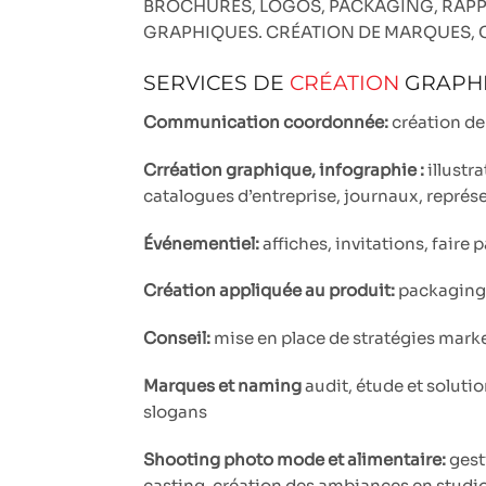
BROCHURES, LOGOS, PACKAGING, RAPPOR
GRAPHIQUES. CRÉATION DE MARQUES, 
SERVICES DE
CRÉATION
GRAPH
Communication coordonnée:
création de
Crréation graphique, infographie :
illustr
catalogues d’entreprise, journaux, représ
Événementiel:
affiches, invitations, faire 
Création appliquée au produit:
packaging 
Conseil:
mise en place de stratégies marke
Marques et naming
audit, étude et solutio
slogans
Shooting photo mode et alimentaire:
gest
casting, création des ambiances en studio e